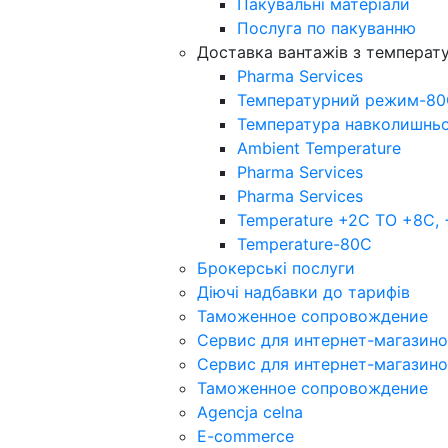
Пакувальнi матерiали
Послуга по пакуванню
Доставка вантажів з темпера
Pharma Services
Температурний режим-8
Температура навколишнь
Ambient Temperature
Pharma Services
Pharma Services
Temperature +2C TO +8С,
Temperature-80С
Брокерські послуги
Діючі надбавки до тарифів
Таможенное сопровождение
Сервис для интернет-магазин
Сервис для интернет-магазин
Таможенное сопровождение
Agencja celna
E-commerce