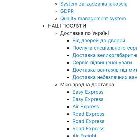
System zarządzania jakością
GDPR
Quality management system
НАШІ ПОСЛУГИ
Доставка по Україні
Від дверей до дверей
Послуга спеціального сер
Доставка великогабаритни
Сервіс підвищеної уваги
Доставка вантажів під м
Доставка небезпечних ва
Міжнародна доставка
Easy Express
Easy Express
Air Express
Road Express
Road Express
Road Express
Air Freight