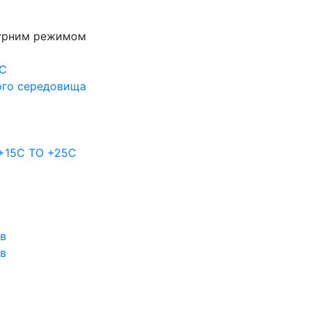
турним режимом
0С
ого середовища
 +15C TO +25С
ов
ов