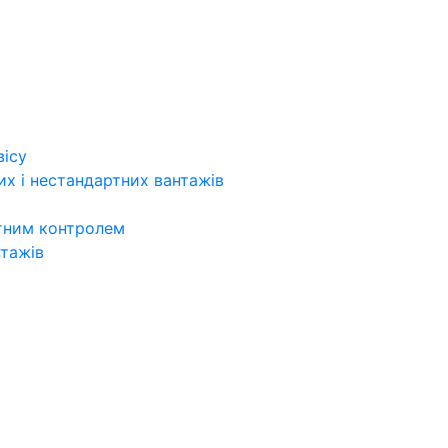
вісу
х і нестандартних вантажів
итним контролем
нтажів