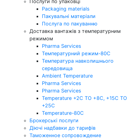
Послуги по упаковці
Packaging materials
Пакувальнi матерiали
Послуга по пакуванню
Доставка вантажів з температурним
режимом
Pharma Services
Температурний режим-80С
Температура навколишнього
середовища
Ambient Temperature
Pharma Services
Pharma Services
Temperature +2C TO +8С, +15C TO
+25С
Temperature-80С
Брокерські послуги
Діючі надбавки до тарифів
Таможенное сопровождение