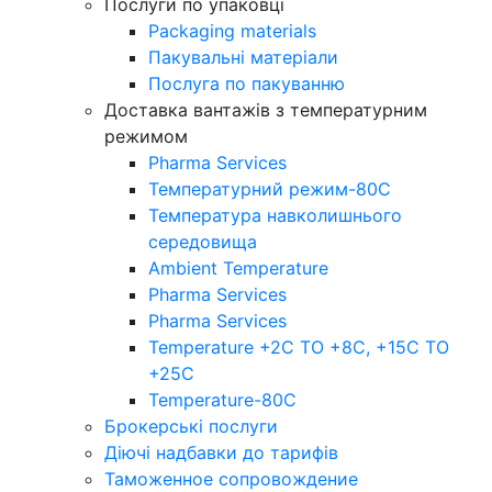
Послуги по упаковці
Packaging materials
Пакувальнi матерiали
Послуга по пакуванню
Доставка вантажів з температурним
режимом
Pharma Services
Температурний режим-80С
Температура навколишнього
середовища
Ambient Temperature
Pharma Services
Pharma Services
Temperature +2C TO +8С, +15C TO
+25С
Temperature-80С
Брокерські послуги
Діючі надбавки до тарифів
Таможенное сопровождение