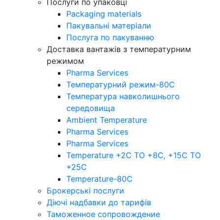
Послуги по упаковці
Packaging materials
Пакувальнi матерiали
Послуга по пакуванню
Доставка вантажів з температурним
режимом
Pharma Services
Температурний режим-80С
Температура навколишнього
середовища
Ambient Temperature
Pharma Services
Pharma Services
Temperature +2C TO +8С, +15C TO
+25С
Temperature-80С
Брокерські послуги
Діючі надбавки до тарифів
Таможенное сопровождение