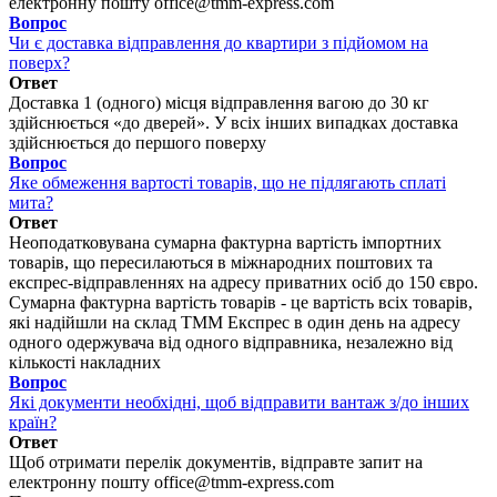
електронну пошту office@tmm-express.com
Вопрос
Чи є доставка відправлення до квартири з підйомом на
поверх?
Ответ
Доставка 1 (одного) місця відправлення вагою до 30 кг
здійснюється «до дверей». У всіх інших випадках доставка
здійснюється до першого поверху
Вопрос
Яке обмеження вартості товарів, що не підлягають сплаті
мита?
Ответ
Неоподатковувана сумарна фактурна вартість імпортних
товарів, що пересилаються в міжнародних поштових та
експрес-відправленнях на адресу приватних осіб до 150 євро.
Сумарна фактурна вартість товарів - це вартість всіх товарів,
які надійшли на склад ТММ Експрес в один день на адресу
одного одержувача від одного відправника, незалежно від
кількості накладних
Вопрос
Які документи необхідні, щоб відправити вантаж з/до інших
країн?
Ответ
Щоб отримати перелік документів, відправте запит на
електронну пошту office@tmm-express.com