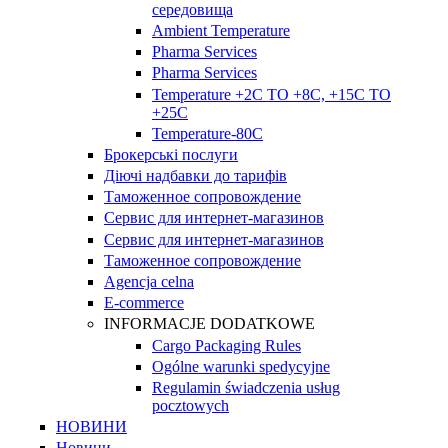
середовища
Ambient Temperature
Pharma Services
Pharma Services
Temperature +2C TO +8С, +15C TO
+25С
Temperature-80С
Брокерські послуги
Діючі надбавки до тарифів
Таможенное сопровождение
Сервис для интернет-магазинов
Сервис для интернет-магазинов
Таможенное сопровождение
Agencja celna
E-commerce
INFORMACJE DODATKOWE
Cargo Packaging Rules
Ogólne warunki spedycyjne
Regulamin świadczenia usług
pocztowych
НОВИНИ
Новини