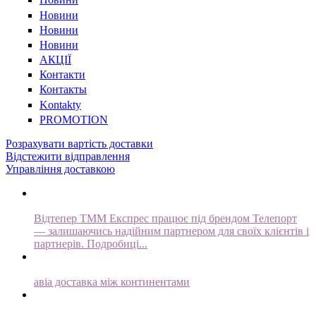
Новини
Новини
Новини
АКЦІЇ
Контакти
Контакты
Kontakty
PROMOTION
Розрахувати вартість доставки
Відстежити відправлення
Управління доставкою
ТММ Експрес тепер Телепорт
Відтепер ТММ Експрес працює під брендом Телепорт
— залишаючись надійним партнером для своїх клієнтів і
партнерів. Подробиці...
Easy Express
авіа доставка між континентами
Спеціальний сервіс