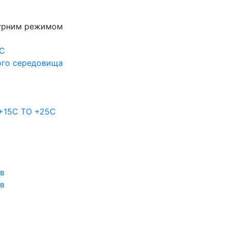
турним режимом
0С
ого середовища
 +15C TO +25С
ов
ов