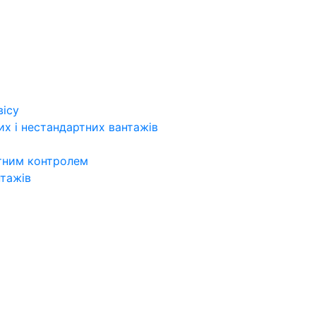
вісу
х і нестандартних вантажів
итним контролем
нтажів