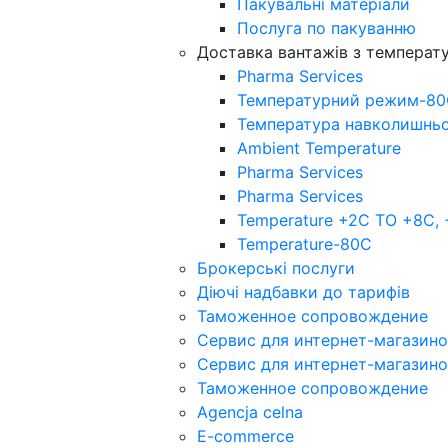
Пакувальнi матерiали
Послуга по пакуванню
Доставка вантажів з темпера
Pharma Services
Температурний режим-8
Температура навколишнь
Ambient Temperature
Pharma Services
Pharma Services
Temperature +2C TO +8С,
Temperature-80С
Брокерські послуги
Діючі надбавки до тарифів
Таможенное сопровождение
Сервис для интернет-магазин
Сервис для интернет-магазин
Таможенное сопровождение
Agencja celna
E-commerce