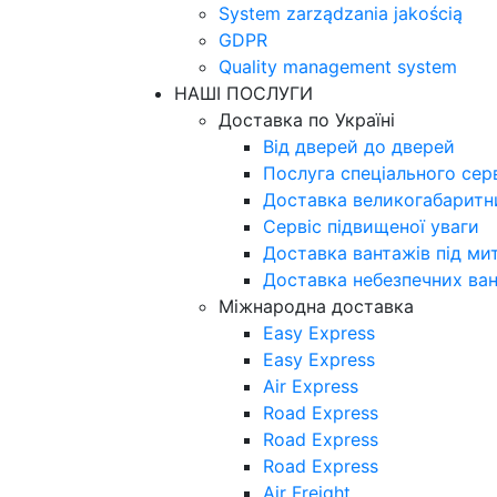
System zarządzania jakością
GDPR
Quality management system
НАШІ ПОСЛУГИ
Доставка по Україні
Від дверей до дверей
Послуга спеціального сер
Доставка великогабаритни
Сервіс підвищеної уваги
Доставка вантажів під м
Доставка небезпечних ва
Міжнародна доставка
Easy Express
Easy Express
Air Express
Road Express
Road Express
Road Express
Air Freight