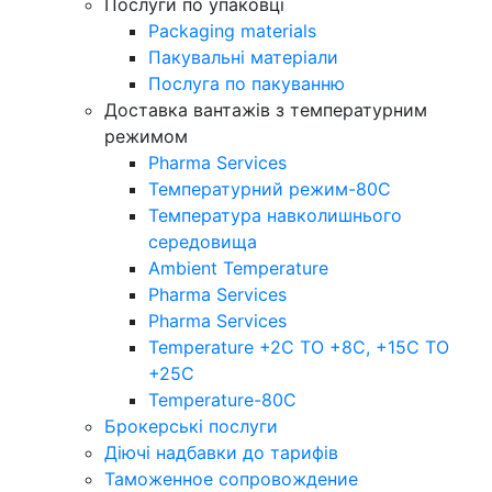
Послуги по упаковці
Packaging materials
Пакувальнi матерiали
Послуга по пакуванню
Доставка вантажів з температурним
режимом
Pharma Services
Температурний режим-80С
Температура навколишнього
середовища
Ambient Temperature
Pharma Services
Pharma Services
Temperature +2C TO +8С, +15C TO
+25С
Temperature-80С
Брокерські послуги
Діючі надбавки до тарифів
Таможенное сопровождение