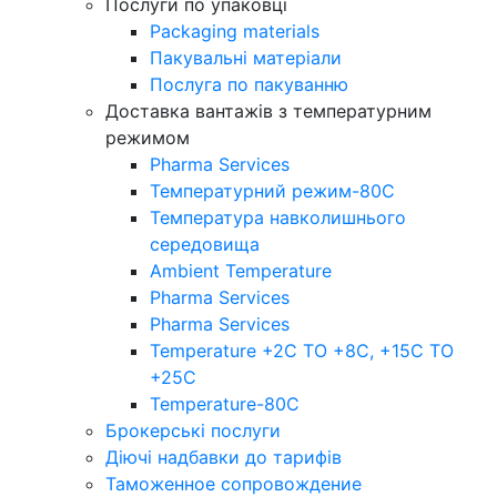
Послуги по упаковці
Packaging materials
Пакувальнi матерiали
Послуга по пакуванню
Доставка вантажів з температурним
режимом
Pharma Services
Температурний режим-80С
Температура навколишнього
середовища
Ambient Temperature
Pharma Services
Pharma Services
Temperature +2C TO +8С, +15C TO
+25С
Temperature-80С
Брокерські послуги
Діючі надбавки до тарифів
Таможенное сопровождение