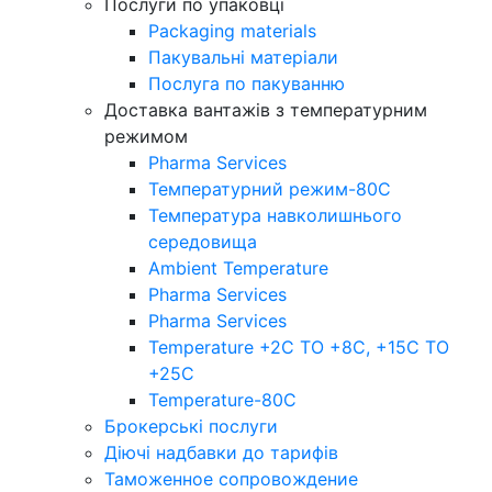
Послуги по упаковці
Packaging materials
Пакувальнi матерiали
Послуга по пакуванню
Доставка вантажів з температурним
режимом
Pharma Services
Температурний режим-80С
Температура навколишнього
середовища
Ambient Temperature
Pharma Services
Pharma Services
Temperature +2C TO +8С, +15C TO
+25С
Temperature-80С
Брокерські послуги
Діючі надбавки до тарифів
Таможенное сопровождение