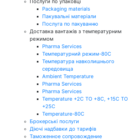
Послуги по упаковці
Packaging materials
Пакувальнi матерiали
Послуга по пакуванню
Доставка вантажів з температурним
режимом
Pharma Services
Температурний режим-80С
Температура навколишнього
середовища
Ambient Temperature
Pharma Services
Pharma Services
Temperature +2C TO +8С, +15C TO
+25С
Temperature-80С
Брокерські послуги
Діючі надбавки до тарифів
Таможенное сопровождение