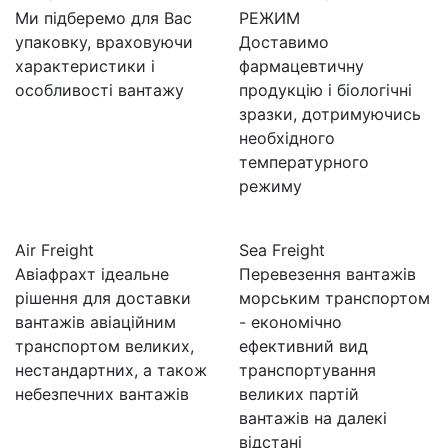
Ми підберемо для Вас
РЕЖИМ
упаковку, враховуючи
Доставимо
характеристики і
фармацевтичну
особливості вантажу
продукцію і біологічні
зразки, дотримуючись
необхідного
температурного
режиму
Air Freight
Sea Freight
Авіафрахт ідеальне
Перевезення вантажів
рішення для доставки
морським транспортом
вантажів авіаційним
- економічно
транспортом великих,
ефективний вид
нестандартних, а також
транспортування
небезпечних вантажів
великих партій
вантажів на далекі
відстані