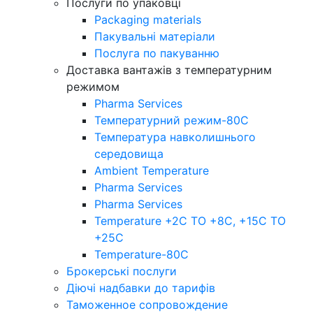
Послуги по упаковці
Packaging materials
Пакувальнi матерiали
Послуга по пакуванню
Доставка вантажів з температурним
режимом
Pharma Services
Температурний режим-80С
Температура навколишнього
середовища
Ambient Temperature
Pharma Services
Pharma Services
Temperature +2C TO +8С, +15C TO
+25С
Temperature-80С
Брокерські послуги
Діючі надбавки до тарифів
Таможенное сопровождение