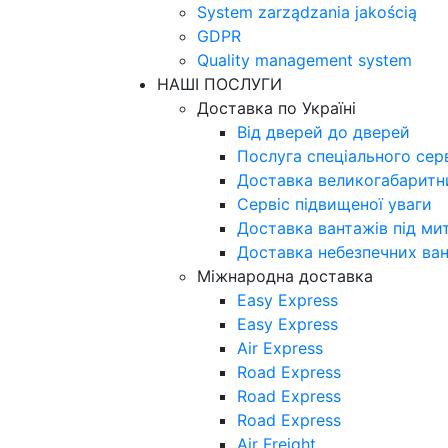
System zarządzania jakością
GDPR
Quality management system
НАШІ ПОСЛУГИ
Доставка по Україні
Від дверей до дверей
Послуга спеціального сер
Доставка великогабаритни
Сервіс підвищеної уваги
Доставка вантажів під м
Доставка небезпечних ва
Міжнародна доставка
Easy Express
Easy Express
Air Express
Road Express
Road Express
Road Express
Air Freight