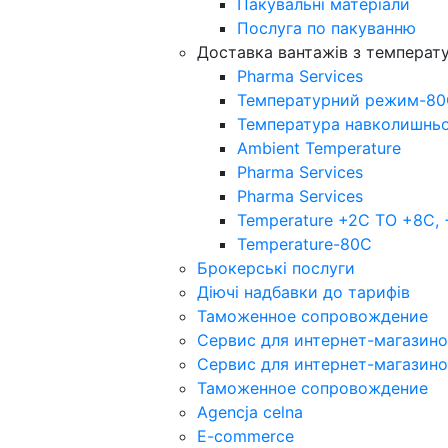
Пакувальнi матерiали
Послуга по пакуванню
Доставка вантажів з темпера
Pharma Services
Температурний режим-8
Температура навколишнь
Ambient Temperature
Pharma Services
Pharma Services
Temperature +2C TO +8С,
Temperature-80С
Брокерські послуги
Діючі надбавки до тарифів
Таможенное сопровождение
Сервис для интернет-магазин
Сервис для интернет-магазин
Таможенное сопровождение
Agencja celna
E-commerce