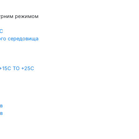
турним режимом
0С
ого середовища
 +15C TO +25С
ов
ов