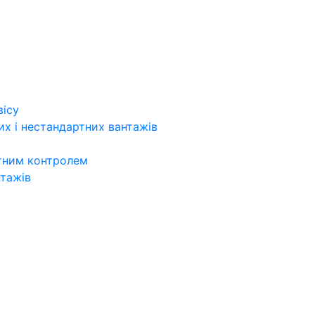
вісу
х і нестандартних вантажів
итним контролем
нтажів