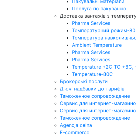
Пакувальнi матерiали
Послуга по пакуванню
Доставка вантажів з темпера
Pharma Services
Температурний режим-8
Температура навколишнь
Ambient Temperature
Pharma Services
Pharma Services
Temperature +2C TO +8С,
Temperature-80С
Брокерські послуги
Діючі надбавки до тарифів
Таможенное сопровождение
Сервис для интернет-магазин
Сервис для интернет-магазин
Таможенное сопровождение
Agencja celna
E-commerce