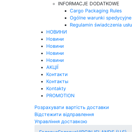
INFORMACJE DODATKOWE
Cargo Packaging Rules
Ogólne warunki spedycyjne
Regulamin świadczenia usł
НОВИНИ
Новини
Новини
Новини
Новини
АКЦІЇ
Контакти
Контакты
Kontakty
PROMOTION
Розрахувати вартість доставки
Відстежити відправлення
Управління доставкою
Головна
Головна
VIRGIN ISLANDS (U.S)