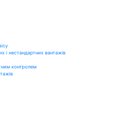
вісу
х і нестандартних вантажів
итним контролем
нтажів