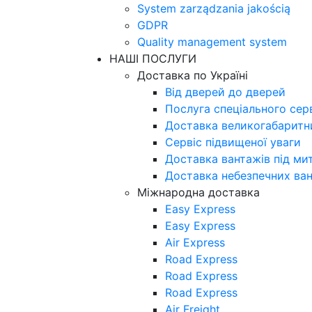
System zarządzania jakością
GDPR
Quality management system
НАШІ ПОСЛУГИ
Доставка по Україні
Від дверей до дверей
Послуга спеціального сер
Доставка великогабаритни
Сервіс підвищеної уваги
Доставка вантажів під м
Доставка небезпечних ва
Міжнародна доставка
Easy Express
Easy Express
Air Express
Road Express
Road Express
Road Express
Air Freight