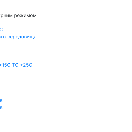
турним режимом
0С
ого середовища
 +15C TO +25С
ов
ов