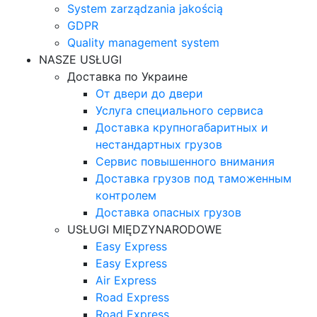
System zarządzania jakością
GDPR
Quality management system
NASZE USŁUGI
Доставка по Украине
От двери до двери
Услуга специального сервиса
Доставка крупногабаритных и
нестандартных грузов
Сервис повышенного внимания
Доставка грузов под таможенным
контролем
Доставка опасных грузов
USŁUGI MIĘDZYNARODOWE
Easy Express
Easy Express
Air Express
Road Express
Road Express