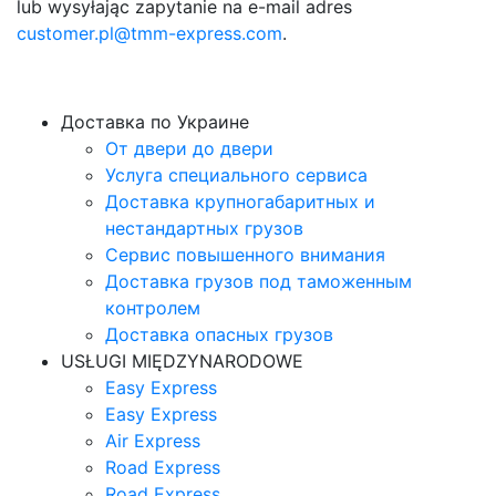
lub wysyłając zapytanie na e-mail adres
customer.pl@tmm-express.com
.
Доставка по Украине
От двери до двери
Услуга специального сервиса
Доставка крупногабаритных и
нестандартных грузов
Сервис повышенного внимания
Доставка грузов под таможенным
контролем
Доставка опасных грузов
USŁUGI MIĘDZYNARODOWE
Easy Express
Easy Express
Air Express
Road Express
Road Express