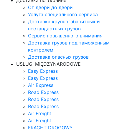
Доставка по Украине
От двери до двери
Услуга специального сервиса
Доставка крупногабаритных и
нестандартных грузов
Сервис повышенного внимания
Доставка грузов под таможенным
контролем
Доставка опасных грузов
USŁUGI MIĘDZYNARODOWE
Easy Express
Easy Express
Air Express
Road Express
Road Express
Road Express
Air Freight
Air Freight
FRACHT DROGOWY