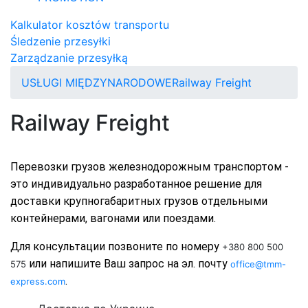
Kalkulator kosztów transportu
Śledzenie przesyłki
Zarządzanie przesyłką
USŁUGI MIĘDZYNARODOWE
Railway Freight
Railway Freight
Перевозки грузов железнодорожным транспортом - 
это индивидуально разработанное решение для 
доставки крупногабаритных грузов отдельными 
контейнерами, вагонами или поездами. 
Для консультации позвоните по номеру 
+380 800 500
 или напишите Ваш запрос на эл. почту 
575
office@tmm-
.
express.com