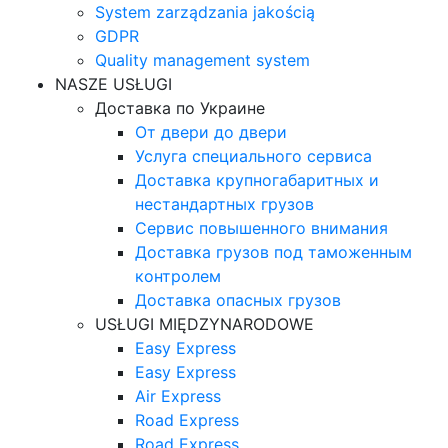
System zarządzania jakością
GDPR
Quality management system
NASZE USŁUGI
Доставка по Украине
От двери до двери
Услуга специального сервиса
Доставка крупногабаритных и
нестандартных грузов
Сервис повышенного внимания
Доставка грузов под таможенным
контролем
Доставка опасных грузов
USŁUGI MIĘDZYNARODOWE
Easy Express
Easy Express
Air Express
Road Express
Road Express