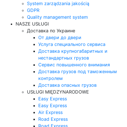
System zarządzania jakością
GDPR
Quality management system
NASZE USŁUGI
Доставка по Украине
От двери до двери
Услуга специального сервиса
Доставка крупногабаритных и
нестандартных грузов
Сервис повышенного внимания
Доставка грузов под таможенным
контролем
Доставка опасных грузов
USŁUGI MIĘDZYNARODOWE
Easy Express
Easy Express
Air Express
Road Express
Road Express