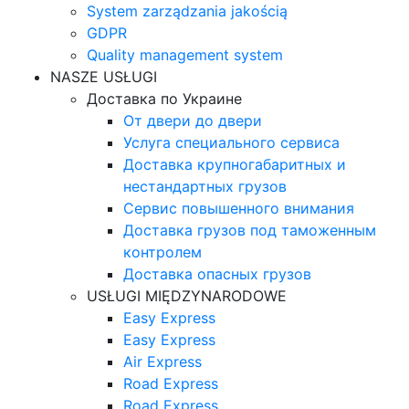
System zarządzania jakością
GDPR
Quality management system
NASZE USŁUGI
Доставка по Украине
От двери до двери
Услуга специального сервиса
Доставка крупногабаритных и
нестандартных грузов
Сервис повышенного внимания
Доставка грузов под таможенным
контролем
Доставка опасных грузов
USŁUGI MIĘDZYNARODOWE
Easy Express
Easy Express
Air Express
Road Express
Road Express