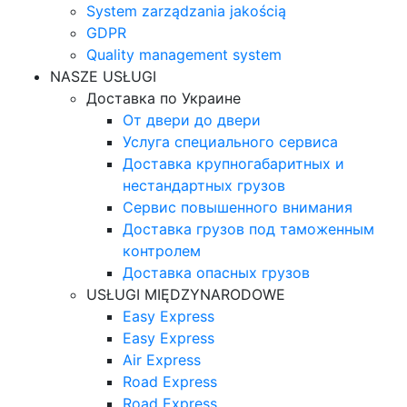
System zarządzania jakością
GDPR
Quality management system
NASZE USŁUGI
Доставка по Украине
От двери до двери
Услуга специального сервиса
Доставка крупногабаритных и
нестандартных грузов
Сервис повышенного внимания
Доставка грузов под таможенным
контролем
Доставка опасных грузов
USŁUGI MIĘDZYNARODOWE
Easy Express
Easy Express
Air Express
Road Express
Road Express