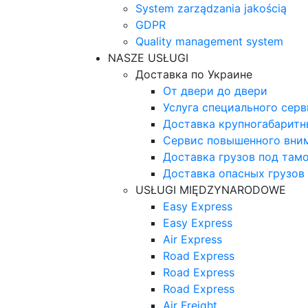
System zarządzania jakością
GDPR
Quality management system
NASZE USŁUGI
Доставка по Украине
От двери до двери
Услуга специального серв
Доставка крупногабаритн
Сервис повышенного вни
Доставка грузов под та
Доставка опасных грузов
USŁUGI MIĘDZYNARODOWE
Easy Express
Easy Express
Air Express
Road Express
Road Express
Road Express
Air Freight