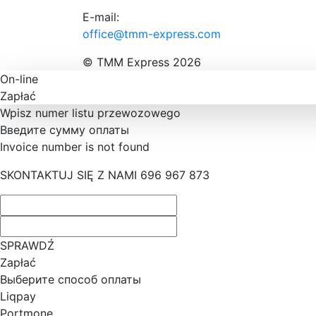
E-mail:
office@tmm-express.com
© ТММ Express 2026
On-line
Zapłać
Wpisz numer listu przewozowego
Введите сумму оплаты
Invoice number is not found
SKONTAKTUJ SIĘ Z NAMI 696 967 873
SPRAWDŹ
Zapłać
Выберите способ оплаты
Liqpay
Portmone