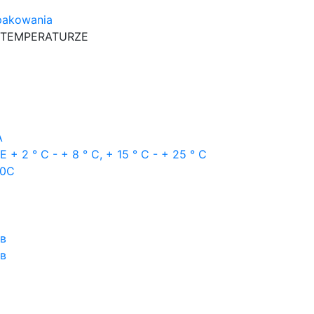
pakowania
 TEMPERATURZE
A
 ° C - + 8 ° C, + 15 ° C - + 25 ° C
80C
ов
ов