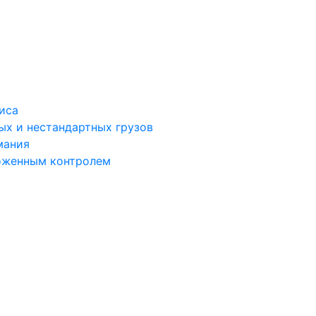
иса
ых и нестандартных грузов
мания
моженным контролем