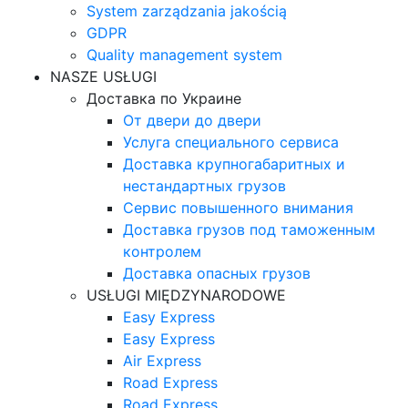
System zarządzania jakością
GDPR
Quality management system
NASZE USŁUGI
Доставка по Украине
От двери до двери
Услуга специального сервиса
Доставка крупногабаритных и
нестандартных грузов
Сервис повышенного внимания
Доставка грузов под таможенным
контролем
Доставка опасных грузов
USŁUGI MIĘDZYNARODOWE
Easy Express
Easy Express
Air Express
Road Express
Road Express