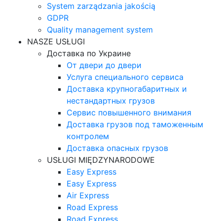
System zarządzania jakością
GDPR
Quality management system
NASZE USŁUGI
Доставка по Украине
От двери до двери
Услуга специального сервиса
Доставка крупногабаритных и
нестандартных грузов
Сервис повышенного внимания
Доставка грузов под таможенным
контролем
Доставка опасных грузов
USŁUGI MIĘDZYNARODOWE
Easy Express
Easy Express
Air Express
Road Express
Road Express