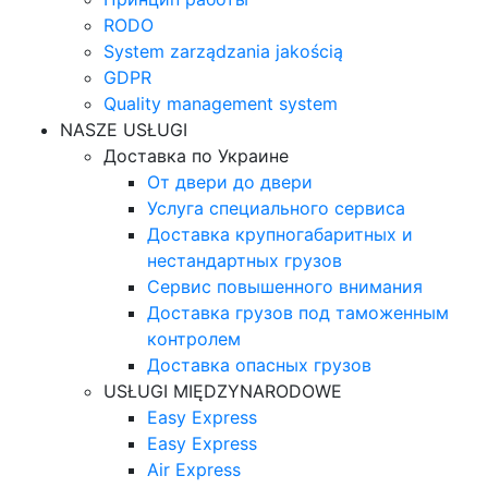
RODO
System zarządzania jakością
GDPR
Quality management system
NASZE USŁUGI
Доставка по Украине
От двери до двери
Услуга специального сервиса
Доставка крупногабаритных и
нестандартных грузов
Сервис повышенного внимания
Доставка грузов под таможенным
контролем
Доставка опасных грузов
USŁUGI MIĘDZYNARODOWE
Easy Express
Easy Express
Air Express