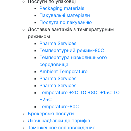
Послуги по упаковці
Packaging materials
Пакувальнi матерiали
Послуга по пакуванню
Доставка вантажів з температурним
режимом
Pharma Services
Температурний режим-80С
Температура навколишнього
середовища
Ambient Temperature
Pharma Services
Pharma Services
Temperature +2C TO +8С, +15C TO
+25С
Temperature-80С
Брокерські послуги
Діючі надбавки до тарифів
Таможенное сопровождение